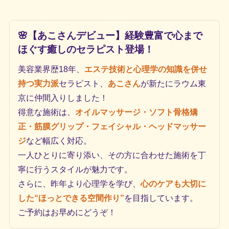
🌸【あこさんデビュー】経験豊富で心まで
ほぐす癒しのセラピスト登場！
美容業界歴18年、
エステ技術と心理学の知識を併せ
持つ実力派
セラピスト、
あこさん
が新たにラウム東
京に仲間入りしました！
得意な施術は、
オイルマッサージ・ソフト骨格矯
正・筋膜グリップ・フェイシャル・ヘッドマッサー
ジ
など幅広く対応。
一人ひとりに寄り添い、その方に合わせた施術を丁
寧に行うスタイルが魅力です。
さらに、昨年より心理学を学び、
心のケアも大切に
した“ほっとできる空間作り”
を目指しています。
ご予約はお早めにどうぞ！